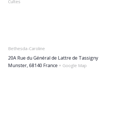
Cultes
LIEU
Bethesda-Caroline
20A Rue du Général de Lattre de Tassigny
Munster
,
68140
France
+ Google Map