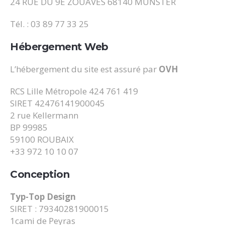
24 RUE DU 9E ZOUAVES 68140 MUNSTER
Tél. : 03 89 77 33 25
Hébergement Web
L’hébergement du site est assuré par
OVH
RCS Lille Métropole 424 761 419
SIRET 42476141900045
2 rue Kellermann
BP 99985
59100 ROUBAIX
+33 972 10 10 07
Conception
Typ-Top Design
SIRET : 79340281900015
1cami de Peyras