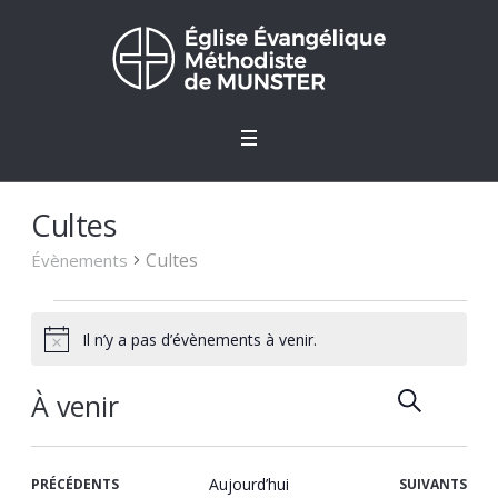
Cultes
Cultes
Évènements
Évènements
Il n’y a pas d’évènements à venir.
Notice
RECHERCH
Recher
Navi
LIS
À venir
de
et
Sélectionnez
vues
une
navigat
Évè
ÉVÈNEMENTS
Aujourd’hui
ÉVÈNEMENTS
PRÉCÉDENTS
SUIVANTS
date.