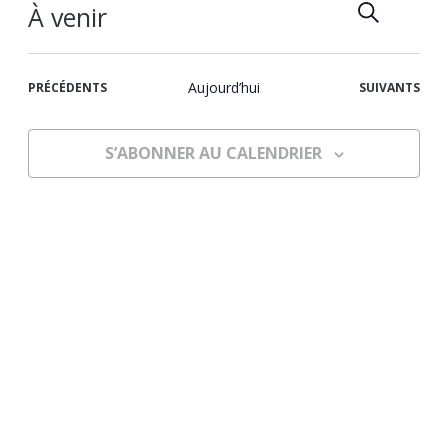
RECHERCH
Recher
Navi
RÉ
À venir
de
et
Sélectionnez
vues
la
navigat
Évè
ÉVÈNEMENTS
Aujourd’hui
ÉVÈNEMENTS
PRÉCÉDENTS
SUIVANTS
date
de
vues
S’ABONNER AU CALENDRIER
Évènem