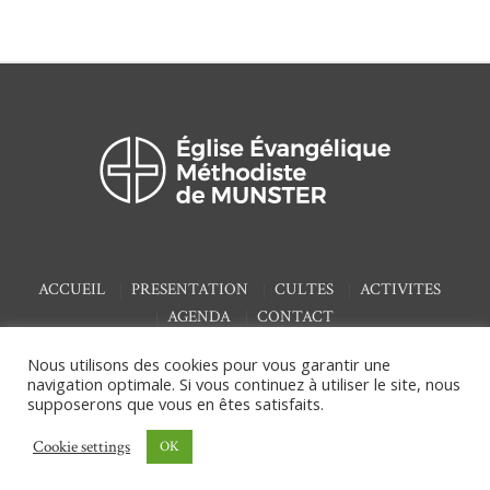
ACCUEIL
PRESENTATION
CULTES
ACTIVITES
AGENDA
CONTACT
Nous utilisons des cookies pour vous garantir une
navigation optimale. Si vous continuez à utiliser le site, nous
supposerons que vous en êtes satisfaits.
/ © 2020 Église
Mentions Légales & Politique de confidentialité
Cookie settings
OK
Évangélique Méthodiste de Munster