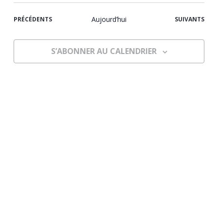
et
vues
la
navigat
Évè
ÉVÈNEMENTS
Aujourd’hui
ÉVÈNEMENTS
PRÉCÉDENTS
SUIVANTS
date
de
vues
S’ABONNER AU CALENDRIER
Évènem