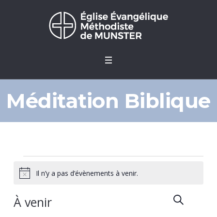
Méditation Biblique
Évènements
Il n’y a pas d’évènements à venir.
Notice
RECHERCH
Recher
Navi
RÉ
À venir
de
Sélectionnez