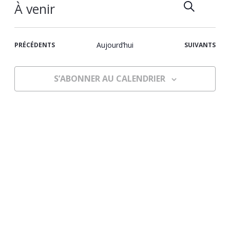
RECHERCH
Recher
Navi
RÉ
À venir
de
et
Sélectionnez
vues
la
navigat
Évè
ÉVÈNEMENTS
Aujourd’hui
ÉVÈNEMENTS
PRÉCÉDENTS
SUIVANTS
date
de
vues
S’ABONNER AU CALENDRIER
Évènem