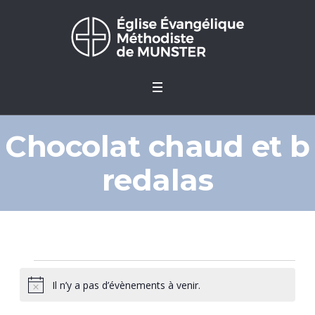
Chocolat chaud et b
redalas
Évènements
Il n’y a pas d’évènements à venir.
Notice