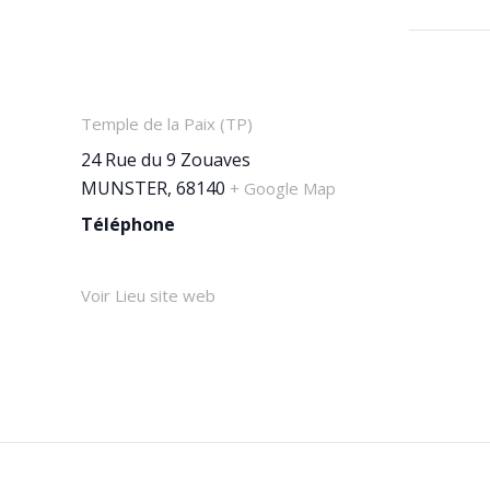
LIEU
Temple de la Paix (TP)
24 Rue du 9 Zouaves
MUNSTER
,
68140
+ Google Map
Téléphone
03 89 77 33 25
Voir Lieu site web