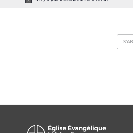
Notice
S’A