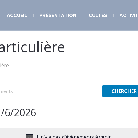
ACCUEIL
PRÉSENTATION
CULTES
ACTIVI
rticulière
ière
CHERCHER
7/6/2026
électionnez
ne
te.
Il n’y a pas d’évènements à venir.