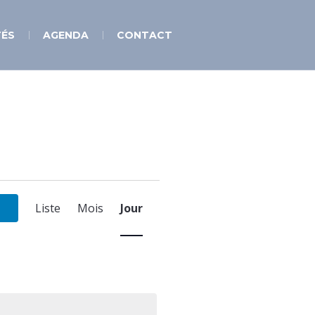
TÉS
AGENDA
CONTACT
Navigation
de
Liste
Mois
Jour
vues
Évènement