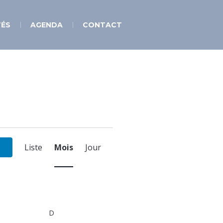
TÉS
AGENDA
CONTACT
Navigation
de
Liste
Mois
Jour
vues
Évènement
MEDI
D
DIMANCHE