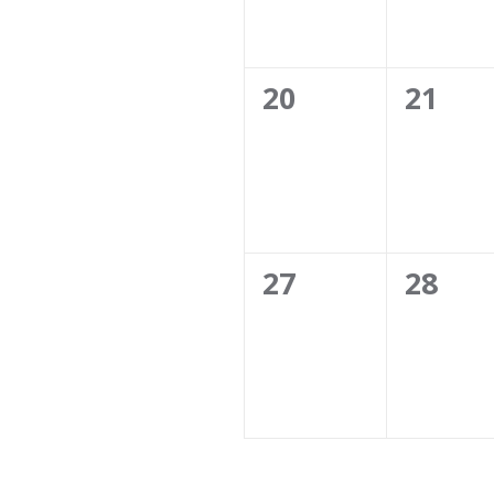
0
0
20
21
évènement,
évène
0
0
27
28
évènement,
évène