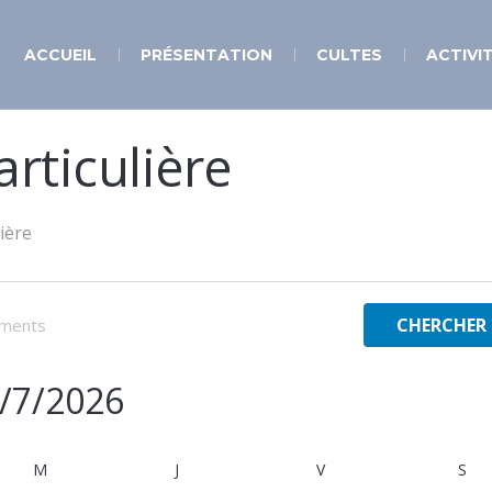
ACCUEIL
PRÉSENTATION
CULTES
ACTIVI
rticulière
ière
CHERCHER
/7/2026
lectionnez
e
M
MERCREDI
J
JEUDI
V
VENDREDI
S
SA
te.