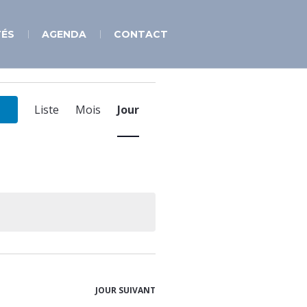
TÉS
AGENDA
CONTACT
Navigation
de
Liste
Mois
Jour
vues
Évènement
JOUR SUIVANT