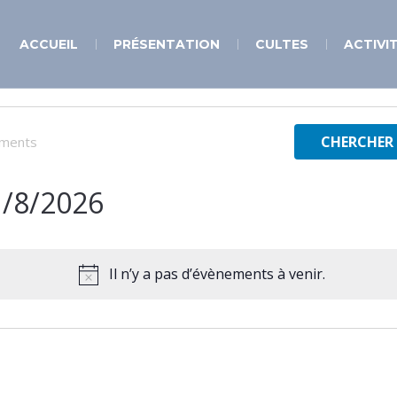
ACCUEIL
PRÉSENTATION
CULTES
ACTIVI
s
CHERCHER
1/8/2026
électionnez
ne
te.
Il n’y a pas d’évènements à venir.
Notice