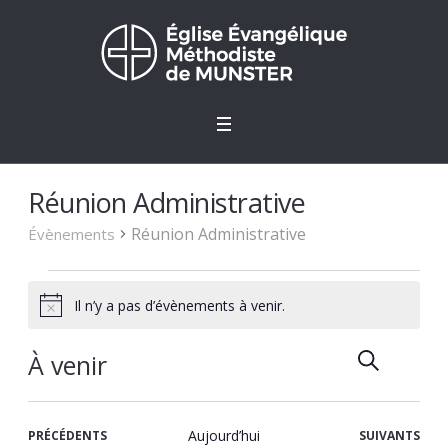
Réunion Administrative
Réunion Administrative
Évènements
Évènements
Il n’y a pas d’évènements à venir.
Notice
RECHERCH
Recher
Navi
LIS
À venir
de
et
Sélectionnez
vues
une
navigat
Évè
ÉVÈNEMENTS
Aujourd’hui
ÉVÈNEMENTS
PRÉCÉDENTS
SUIVANTS
date.